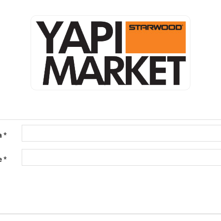
a
*
e
*