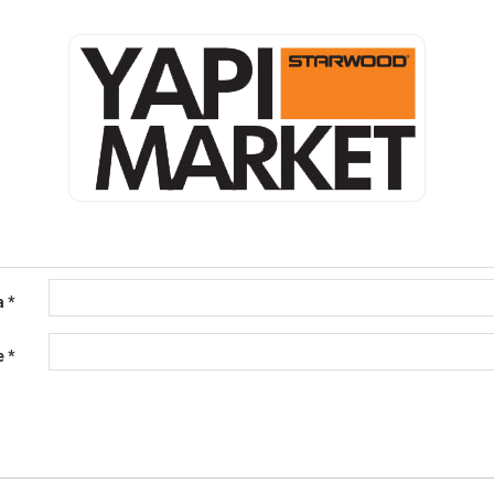
a
*
e
*