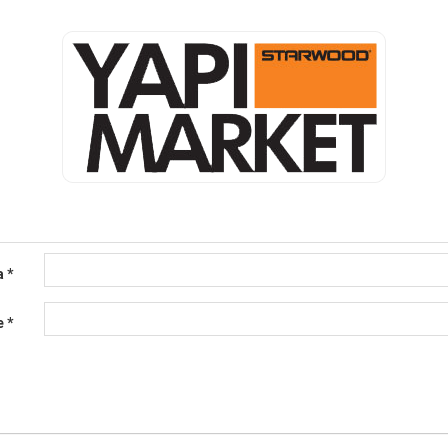
a
*
e
*