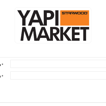
a
*
e
*