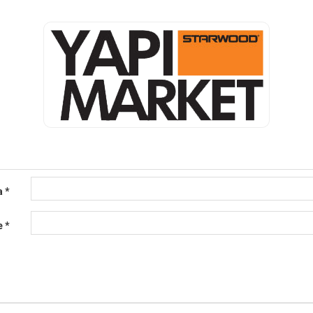
a
*
e
*