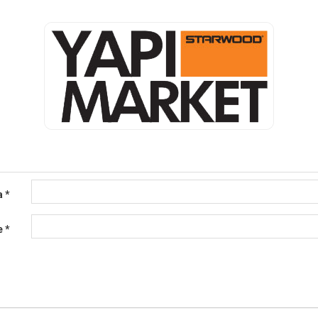
a
*
e
*