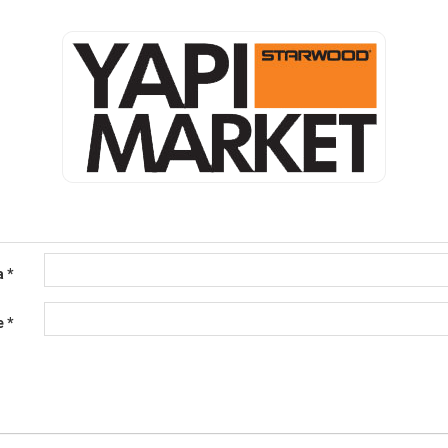
a
*
e
*