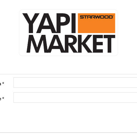
a
*
e
*